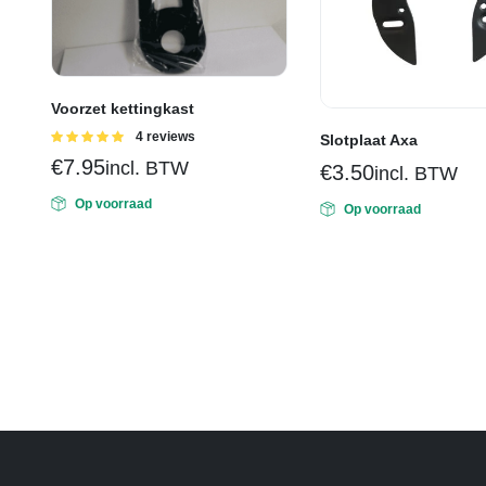
Voorzet kettingkast
Gewaardeerd
4 reviews
Slotplaat Axa
5.00
uit 5
€
7.95
incl. BTW
€
3.50
incl. BTW
Op voorraad
Op voorraad