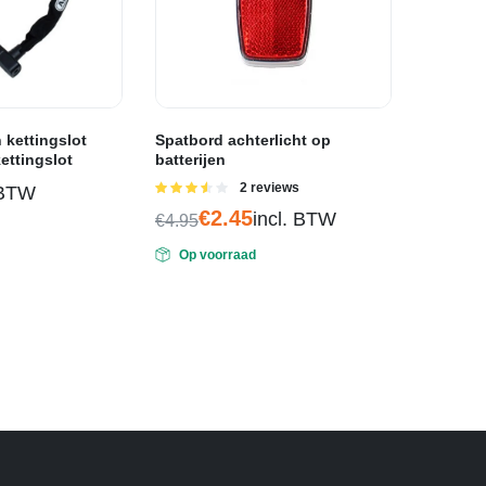
 kettingslot
Spatbord achterlicht op
ettingslot
batterijen
Gewaardeerd
2 reviews
 BTW
3.50
uit
€
2.45
incl. BTW
5
€
4.95
Oorspronkelijke
Huidige
Op voorraad
prijs
prijs
was:
is:
€4.95.
€2.45.