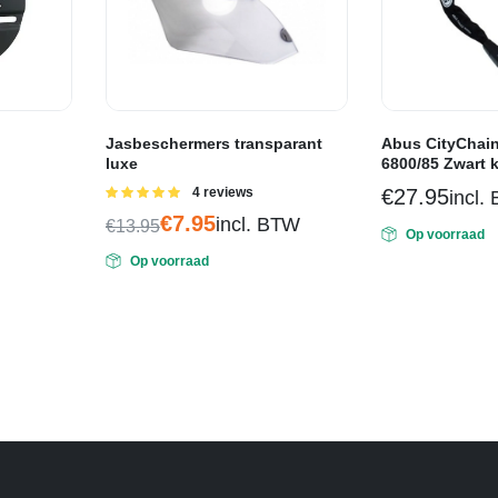
Jasbeschermers transparant
Abus CityChain
luxe
6800/85 Zwart k
Gewaardeerd
4 reviews
€
27.95
incl.
5.00
uit 5
€
7.95
incl. BTW
€
13.95
Op voorraad
Oorspronkelijke
Huidige
Op voorraad
prijs
prijs
was:
is:
€13.95.
€7.95.