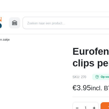
en zakje
Eurofen
clips pe
SKU:
270
Op vo
€
3.95
incl. 
Eurofender
Rapido