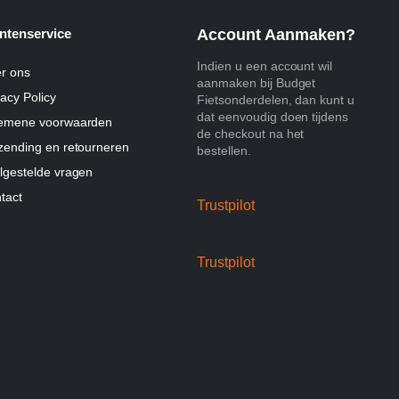
ntenservice
Account Aanmaken?
Indien u een account wil
r ons
aanmaken bij Budget
vacy Policy
Fietsonderdelen, dan kunt u
dat eenvoudig doen tijdens
emene voorwaarden
de checkout na het
zending en retourneren
bestellen.
lgestelde vragen
tact
Trustpilot
Trustpilot