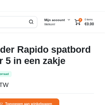
0 items
Mijn account
0
€
0.00
Welkom!
der Rapido spatbord
r 5 in een zakje
orraad
BTW
Toevoegen aan winkelwagen