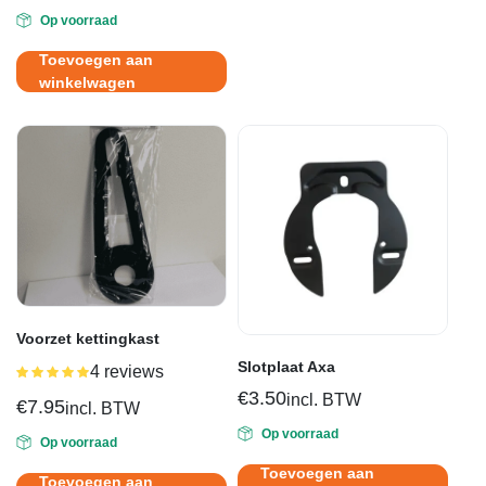
Oorspronkelijke
Huidige
Op voorraad
prijs
prijs
was:
is:
Toevoegen aan
€29.95.
€13.95.
winkelwagen
Voorzet kettingkast
Slotplaat Axa
4 reviews
Gewaardeerd
5.00
uit 5
€
3.50
incl. BTW
€
7.95
incl. BTW
Op voorraad
Op voorraad
Toevoegen aan
Toevoegen aan