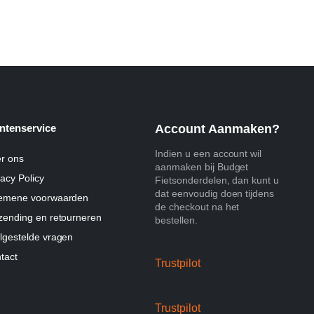
ntenservice
Account Aanmaken?
Indien u een account wil
r ons
aanmaken bij Budget
vacy Policy
Fietsonderdelen, dan kunt u
dat eenvoudig doen tijdens
emene voorwaarden
de checkout na het
zending en retourneren
bestellen.
lgestelde vragen
tact
Trustpilot
Trustpilot