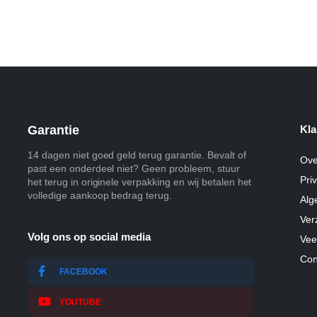
Garantie
Kla
14 dagen niet goed geld terug garantie. Bevalt of
Ove
past een onderdeel niet? Geen probleem, stuur
Pri
het terug in originele verpakking en wij betalen het
volledige aankoop bedrag terug.
Alg
Ver
Volg ons op social media
Vee
Con
FACEBOOK
YOUTUBE