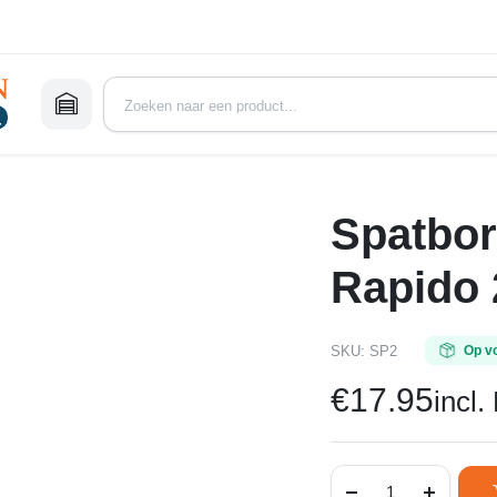
Spatbor
Rapido 
SKU:
SP2
Op v
€
17.95
incl
Spatborden
Kunststof