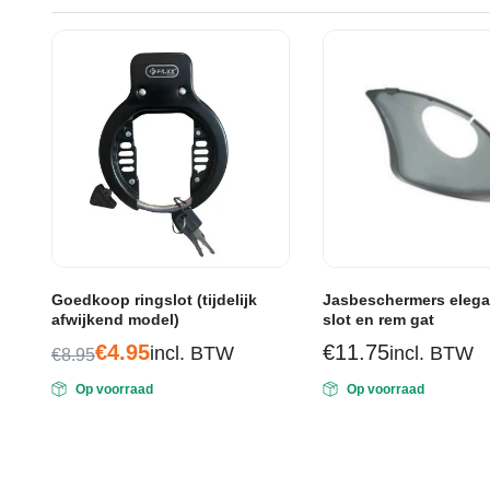
Goedkoop ringslot (tijdelijk
Jasbeschermers eleg
afwijkend model)
slot en rem gat
€
4.95
€
11.75
incl. BTW
incl. BTW
€
8.95
Oorspronkelijke
Huidige
Op voorraad
Op voorraad
prijs
prijs
was:
is:
€8.95.
€4.95.