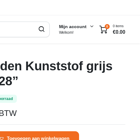
0 items
Mijn account
0
€
0.00
Welkom!
den Kunststof grijs
28”
oorraad
. BTW
Toevoegen aan winkelwagen