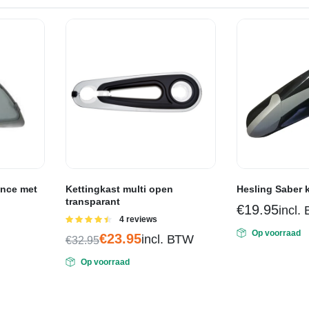
ance met
Kettingkast multi open
Hesling Saber 
transparant
€
19.95
incl.
Gewaardeerd
4 reviews
4.50
uit 5
Op voorraad
€
23.95
incl. BTW
€
32.95
Oorspronkelijke
Huidige
Op voorraad
prijs
prijs
was:
is:
€32.95.
€23.95.