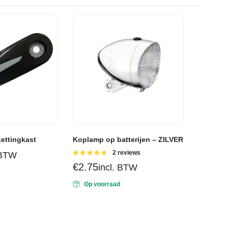
kettingkast
Koplamp op batterijen – ZILVER
Gewaardeerd
2 reviews
 BTW
5.00
uit 5
€
2.75
incl. BTW
Op voorraad