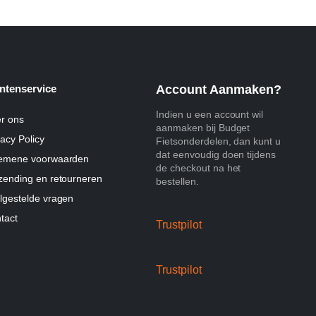
ntenservice
Account Aanmaken?
Indien u een account wil
r ons
aanmaken bij Budget
vacy Policy
Fietsonderdelen, dan kunt u
dat eenvoudig doen tijdens
emene voorwaarden
de checkout na het
zending en retourneren
bestellen.
lgestelde vragen
tact
Trustpilot
Trustpilot