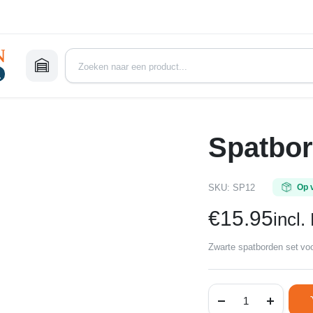
Spatbor
SKU:
SP12
Op 
€
15.95
incl
Zwarte spatborden set voo
Spatborden
set
zwart