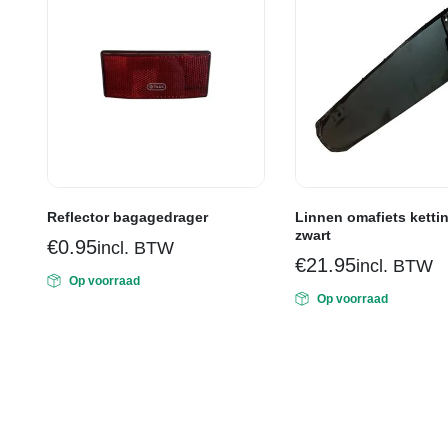
Reflector bagagedrager
Linnen omafiets ketti
zwart
€
0.95
incl. BTW
€
21.95
incl. BTW
Op voorraad
Op voorraad