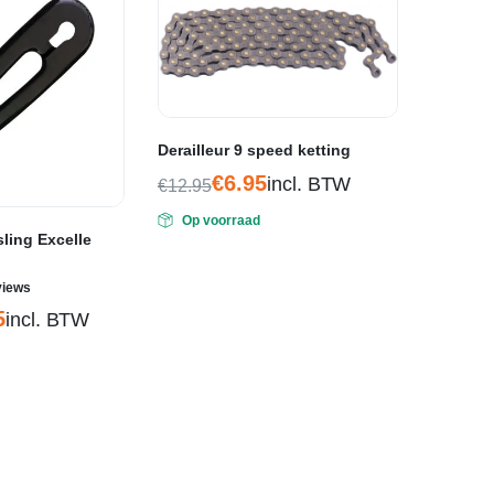
Derailleur 9 speed ketting
€
6.95
incl. BTW
€
12.95
Oorspronkelijke
Huidige
Op voorraad
prijs
prijs
ling Excelle
was:
is:
€12.95.
€6.95.
rdeerd
views
5
incl. BTW
ijke