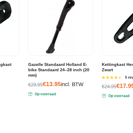
ngkast
Gazelle Standaard Holland E-
Kettingkast Hes
bike Standaard 24–28 inch (20
Zwart
mm)
Gewaa
5 re
4.40
uit 5
€
13.95
incl. BTW
€
29.95
€
17.9
€
24.95
Oorspronkelijke
Huidige
Oorspronkel
Huidige
Op voorraad
prijs
prijs
Op voorraad
prijs
prijs
was:
is:
was:
is:
€29.95.
€13.95.
€24.95.
€17.95.