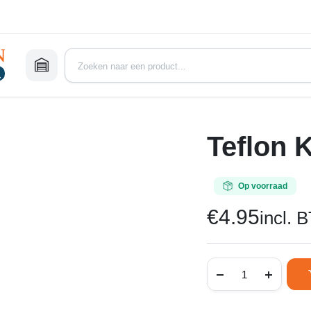
Teflon 
Op voorraad
€
4.95
incl. 
Teflon
Kettingspray
aantal