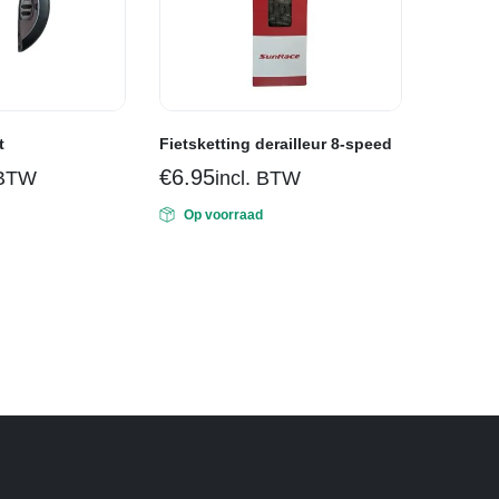
t
Fietsketting derailleur 8-speed
€
6.95
 BTW
incl. BTW
Op voorraad