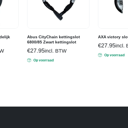
delijk
Abus CityChain kettingslot
AXA victory slo
6800/85 Zwart kettingslot
€
27.95
incl.
€
27.95
TW
incl. BTW
Op voorraad
Op voorraad