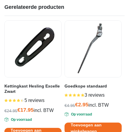
Gerelateerde producten
Kettingkast Hesling Excelle
Goedkope standaard
Zwart
3 reviews
Gewaardeerd
5.00
uit 5
5 reviews
Gewaardeerd
€
2.95
4.40
uit 5
incl. BTW
€
4.95
€
17.95
Oorspronkelijke
Huidige
incl. BTW
€
24.95
Op voorraad
Oorspronkelijke
Huidige
prijs
prijs
Op voorraad
prijs
prijs
was:
is:
Toevoegen aan
was:
is:
€4.95.
€2.95.
Toevoegen aan
winkelwagen