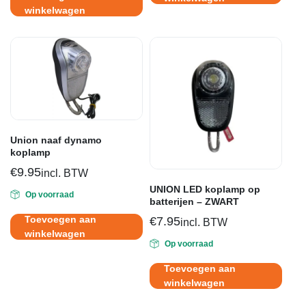
€24.95.
€17.95.
winkelwagen
Union naaf dynamo
koplamp
€
9.95
incl. BTW
UNION LED koplamp op
Op voorraad
batterijen – ZWART
Toevoegen aan
€
7.95
incl. BTW
winkelwagen
Op voorraad
Toevoegen aan
winkelwagen