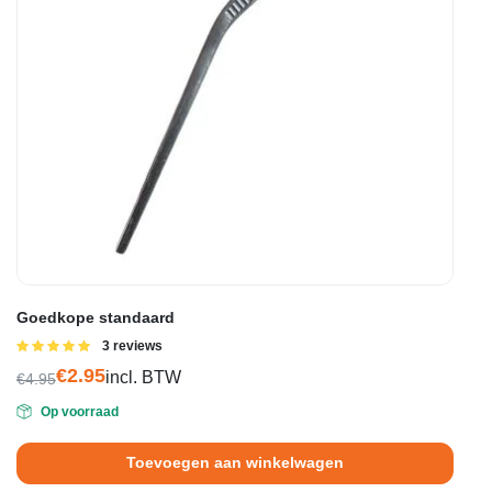
Goedkope standaard
Gewaardeerd
3 reviews
5.00
uit 5
€
2.95
incl. BTW
€
4.95
Oorspronkelijke
Huidige
Op voorraad
prijs
prijs
was:
is:
Toevoegen aan winkelwagen
€4.95.
€2.95.