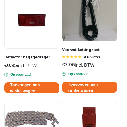
Voorzet kettingkast
Reflector bagagedrager
Gewaardeerd
4 reviews
5.00
uit 5
€
7.95
€
0.95
incl. BTW
incl. BTW
Op voorraad
Op voorraad
Toevoegen aan
Toevoegen aan
winkelwagen
winkelwagen