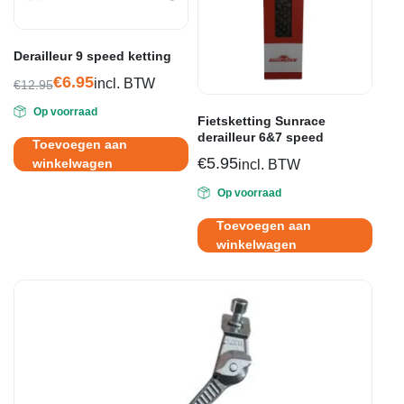
Derailleur 9 speed ketting
€
6.95
incl. BTW
€
12.95
Oorspronkelijke
Huidige
Op voorraad
prijs
prijs
Fietsketting Sunrace
was:
is:
derailleur 6&7 speed
Toevoegen aan
€12.95.
€6.95.
€
5.95
winkelwagen
incl. BTW
Op voorraad
Toevoegen aan
winkelwagen