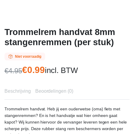
Trommelrem handvat 8mm
stangenremmen (per stuk)
Niet voorraadig
€
0.99
incl. BTW
€
4.95
Oorspronkelijke
Huidige
prijs
prijs
Beschrijving
Beoordelingen (0)
was:
is:
€4.95.
€0.99.
Trommelrem handvat. Heb jij een ouderwetse (oma) fiets met
stangenremmen? En is het handvatje wat hier omheen gaat
kapot? Wij kunnen hiervoor de vervanger leveren tegen een hele
scherpe prijs. Deze rubber stang rem beschermers worden per