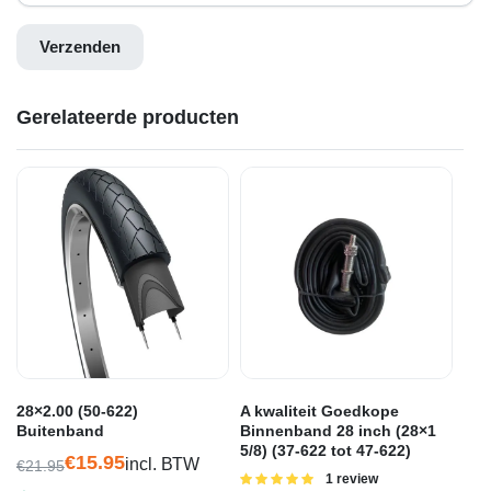
Gerelateerde producten
28×2.00 (50-622)
A kwaliteit Goedkope
Buitenband
Binnenband 28 inch (28×1
5/8) (37-622 tot 47-622)
€
15.95
incl. BTW
€
21.95
Gewaardeerd
1 review
Oorspronkelijke
Huidige