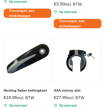
5.00
uit 5
Op voorraad
prijs
prijs
€
3.50
incl. BTW
was:
is:
Toevoegen aan
Op voorraad
€21.95.
€15.95.
winkelwagen
Toevoegen aan
winkelwagen
Hesling Saber kettingkast
AXA victory slot
€
19.95
€
27.95
incl. BTW
incl. BTW
Op voorraad
Op voorraad